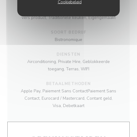
Cookiebeleid
KEUKEN
vers product, Traditionele keuken, Eigengemaakt
SOORT BEDRIJF
Bistronomique
DIENSTEN
Airconditioning, Private Hire, Geblokkeerde
toegang, Terras, WIFI
BETAALMETHODEN
Apple Pay, Paiement Sans ContactPaiement Sans
Contact, Eurocard / Mastercard, Contant geld,
Visa, Debetkaart