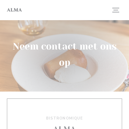
Cookies beheer paneel
ALMA
Neem contact met ons
op
BISTRONOMIQUE
ALMA