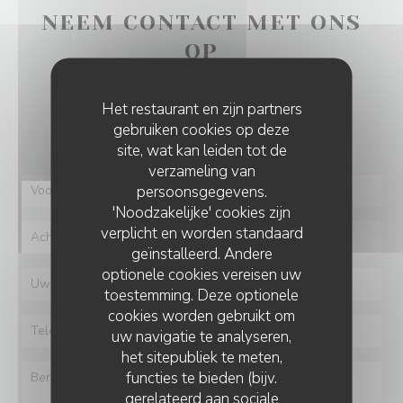
NEEM CONTACT MET ONS
OP
Wilt u contact met ons opnemen?
Het restaurant en zijn partners
Vul het onderstaande formulier in!
gebruiken cookies op deze
site, wat kan leiden tot de
verzameling van
persoonsgegevens.
'Noodzakelijke' cookies zijn
verplicht en worden standaard
geïnstalleerd. Andere
optionele cookies vereisen uw
toestemming. Deze optionele
cookies worden gebruikt om
uw navigatie te analyseren,
het sitepubliek te meten,
functies te bieden (bijv.
gerelateerd aan sociale