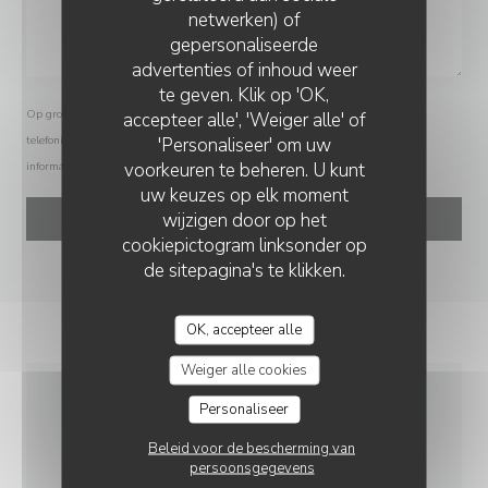
netwerken) of
gepersonaliseerde
ALMA
advertenties of inhoud weer
te geven. Klik op 'OK,
Op grond van de privacywetgeving heeft u het recht om u af te melden voor
accepteer alle', 'Weiger alle' of
'Personaliseer' om uw
telefonische marketing via het Bel-me-niet Register:
bel-me-niet.nl
. Voor meer
voorkeuren te beheren. U kunt
informatie over hoe wij uw gegevens verwerken, zie ons
privacybeleid
.
uw keuzes op elk moment
wijzigen door op het
cookiepictogram linksonder op
de sitepagina's te klikken.
OK, accepteer alle
Weiger alle cookies
Personaliseer
ALGEMENE
Beleid voor de bescherming van
INFORMATIE
persoonsgegevens